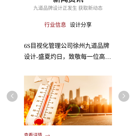
九道品牌设计正发生 获取新动态
行业信息
设计分享
品牌设
6S目视化管理公司徐州九道品牌
车间
都能落
设计-盛夏灼日，致敬每一位高温
些改
下的施工建设者
你！
查看详情